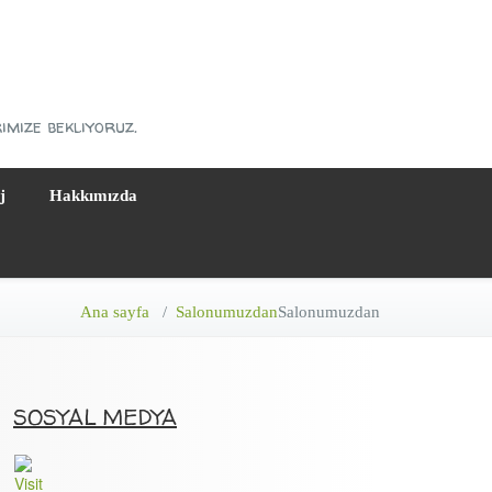
rimize bekliyoruz.
j
Hakkımızda
Ana sayfa
/
Salonumuzdan
Salonumuzdan
SOSYAL MEDYA